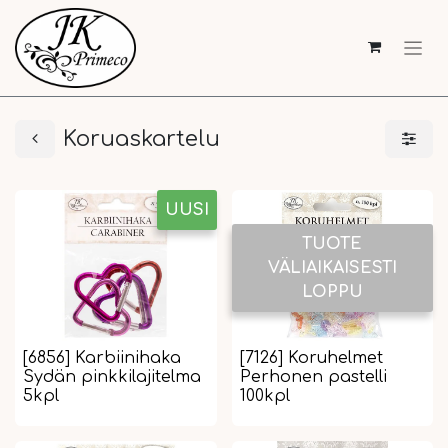
Koruaskartelu
UUSI
TUOTE
VÄLIAIKAISESTI
LOPPU
[6856] Karbiinihaka
[7126] Koruhelmet
Sydän pinkkilajitelma
Perhonen pastelli
5kpl
100kpl