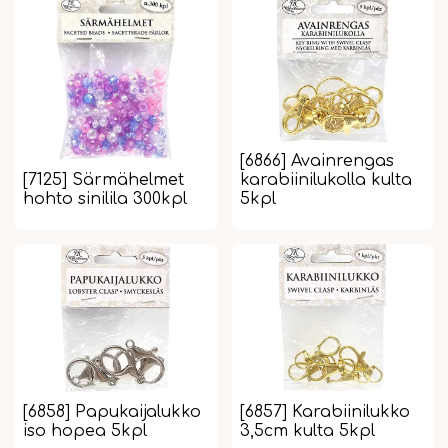
[6866] Avainrengas
[7125] Särmähelmet
karabiinilukolla kulta
hohto sinilila 300kpl
5kpl
[6858] Papukaijalukko
[6857] Karabiinilukko
iso hopea 5kpl
3,5cm kulta 5kpl