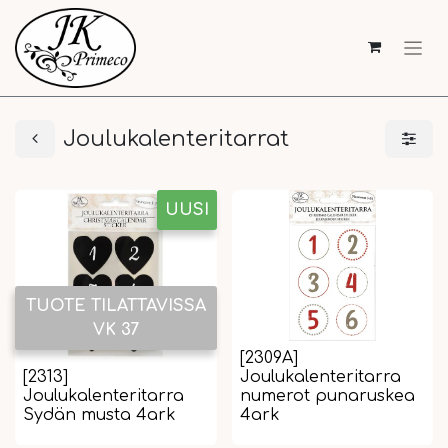
Joulukalenteritarrat
UUSI
TUOTE TILATTAVISSA
VK 37
[2309A]
[2313]
Joulukalenteritarra
Joulukalenteritarra
numerot punaruskea
Sydän musta 4ark
4ark