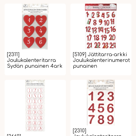
[2311]
[5109] Jättitarra-arkki
Joulukalenteritarra
Joulukalenterinumerot
Sydän punainen 4ark
punainen
[2310]