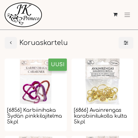
Koruaskartelu
UUSI
[6856] Karbiinihaka
[6866] Avainrengas
Sydän pinkkilajitelma
karabiinilukolla kulta
5kpl
5kpl