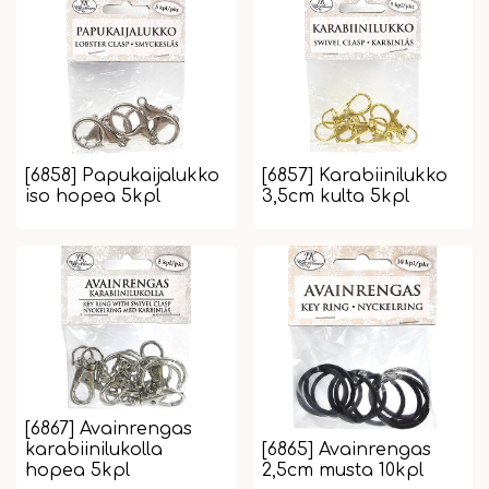
[6858] Papukaijalukko
[6857] Karabiinilukko
iso hopea 5kpl
3,5cm kulta 5kpl
[6867] Avainrengas
karabiinilukolla
[6865] Avainrengas
hopea 5kpl
2,5cm musta 10kpl