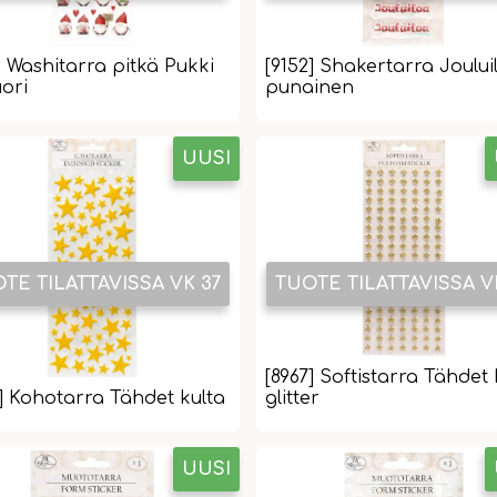
] Washitarra pitkä Pukki
[9152] Shakertarra Joului
ori
punainen
UUSI
TE TILATTAVISSA VK 37
TUOTE TILATTAVISSA V
[8967] Softistarra Tähdet 
8] Kohotarra Tähdet kulta
glitter
UUSI