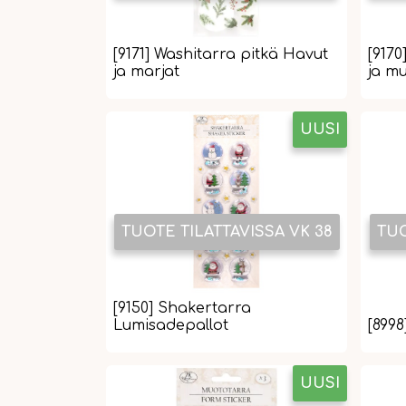
[9171] Washitarra pitkä Havut
[9170
ja marjat
ja mu
UUSI
TUOTE TILATTAVISSA VK 38
TUO
[9150] Shakertarra
Lumisadepallot
[899
UUSI