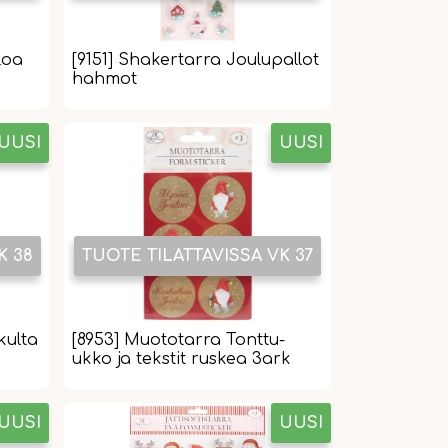
loa
[9151] Shakertarra Joulupallot
hahmot
UUSI
UUSI
K 38
TUOTE TILATTAVISSA VK 37
kulta
[8953] Muototarra Tonttu-
ukko ja tekstit ruskea 3ark
UUSI
UUSI