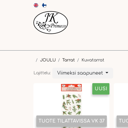
UUTUUDET
KORTIT JA KUORET
PAPE
JOULU
Tarrat
Kuvatarrat
Viimeksi saapuneet
Lajittelu:
UUSI
TUOTE TILATTAVISSA VK 37
TUO