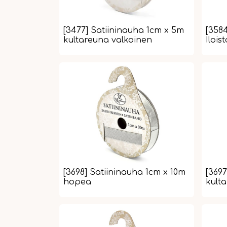
[3477] Satiininauha 1cm x 5m
[358
kultareuna valkoinen
Ilois
[3698] Satiininauha 1cm x 10m
[3697
hopea
kulta