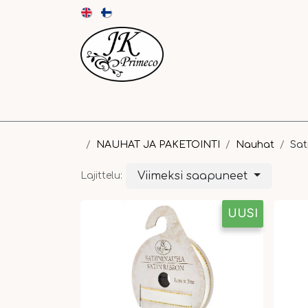
UUTUUDET
KORTIT JA KUORET
PAPE
NAUHAT JA PAKETOINTI
Nauhat
Sat
Viimeksi saapuneet
Lajittelu:
UUSI