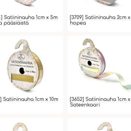
4] Satiininauha 1cm x 5m
[3709] Satiininauha 2cm 
ta pääsiäistä
hopea
] Satiininauha 1cm x 10m
[3652] Satiininauha 1cm 
Sateenkaari