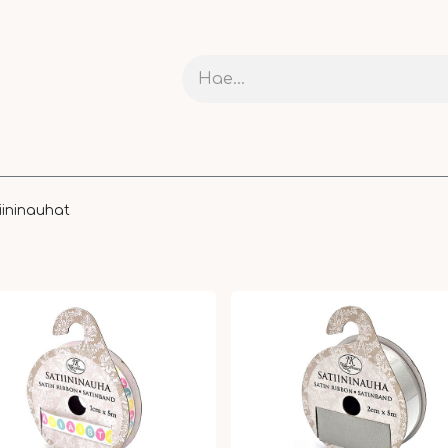
RIT JA KARTONGIT
ASKARTELU
NAUHAT JA PAKETOI
iininauhat