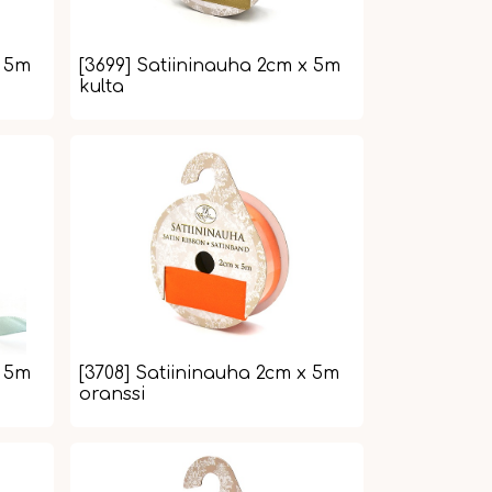
x 5m
[3699] Satiininauha 2cm x 5m
kulta
x 5m
[3708] Satiininauha 2cm x 5m
oranssi