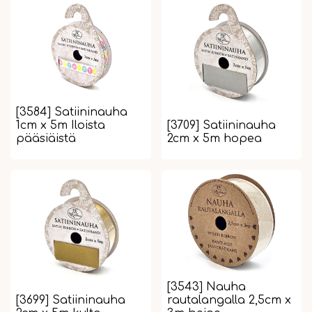
[3584] Satiininauha
1cm x 5m Iloista
[3709] Satiininauha
pääsiäistä
2cm x 5m hopea
[3543] Nauha
[3699] Satiininauha
rautalangalla 2,5cm x