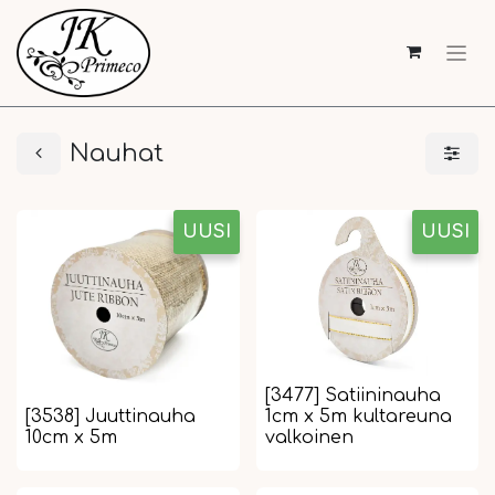
Nauhat
UUSI
UUSI
[3477] Satiininauha
[3538] Juuttinauha
1cm x 5m kultareuna
10cm x 5m
valkoinen