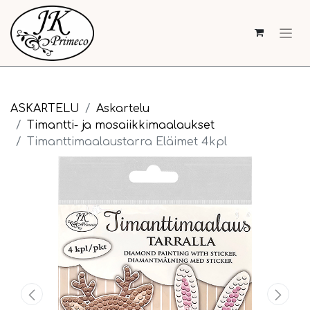
ASKARTELU
Askartelu
Timantti- ja mosaiikkimaalaukset
Timanttimaalaustarra Eläimet 4kpl