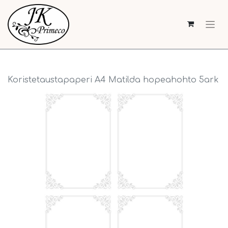
Koristetaustapaperi A4 Matilda hopeahohto 5ark