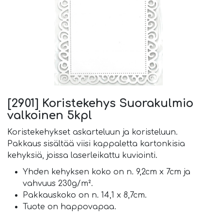
[2901] Koristekehys Suorakulmio
valkoinen 5kpl
Koristekehykset askarteluun ja koristeluun.
Pakkaus sisältää viisi kappaletta kartonkisia
kehyksiä, joissa laserleikattu kuviointi.
Yhden kehyksen koko on n. 9,2cm x 7cm ja
vahvuus 230g/m².
Pakkauskoko on n. 14,1 x 8,7cm.
Tuote on happovapaa.