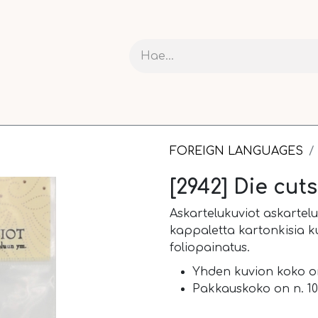
RIT JA KARTONGIT
ASKARTELU
NAUHAT JA PAKETOI
FOREIGN LANGUAGES
[2942] Die cut
Askartelukuviot askartelu
kappaletta kartonkisia ku
foliopainatus.
Yhden kuvion koko on
Pakkauskoko on n. 10,