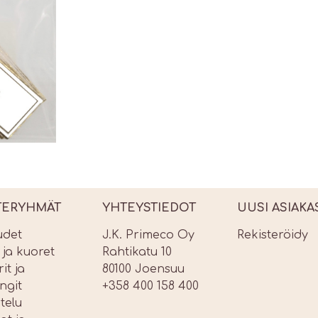
TERYHMÄT
YHTEYSTIEDOT
UUSI ASIAKA
udet
J.K. Primeco Oy
Rekisteröidy
t ja kuoret
Rahtikatu 10
it ja
80100 Joensuu
ngit
+358 400 158 400
telu