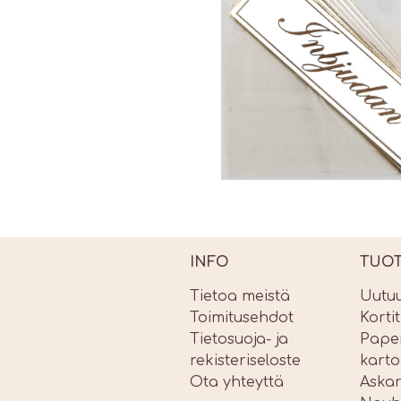
INFO
TUO
Tietoa meistä
Uutu
Toimitusehdot
Korti
Tietosuoja- ja
Paper
rekisteriseloste
karto
Ota yhteyttä
Askar