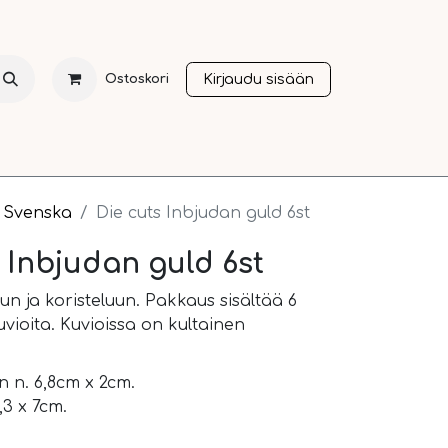
Kirjaudu sisään
Ostoskori
NTI
JOULU
SESONGIT
OTHER LANGUAGES
A
Svenska
Die cuts Inbjudan guld 6st
s Inbjudan guld 6st
un ja koristeluun. Pakkaus sisältää 6
vioita. Kuvioissa on kultainen
 n. 6,8cm x 2cm.
3 x 7cm.