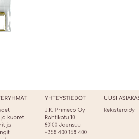
TERYHMÄT
YHTEYSTIEDOT
UUSI ASIAKA
udet
J.K. Primeco Oy
Rekisteröidy
t ja kuoret
Rahtikatu 10
it ja
80100 Joensuu
ngit
+358 400 158 400