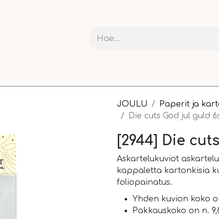
RIT JA KARTONGIT
ASKARTELU
NAUHAT JA PAKETOI
JOULU
Paperit ja kar
Die cuts God jul guld 6
[2944] Die cut
Askartelukuviot askartelu
kappaletta kartonkisia ku
foliopainatus.
Yhden kuvion koko on
Pakkauskoko on n. 9,8