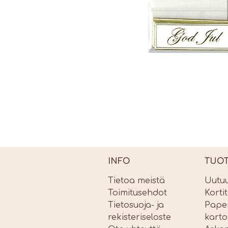
INFO
TUO
Tietoa meistä
Uutu
Toimitusehdot
Korti
Tietosuoja- ja
Paper
rekisteriseloste
karto