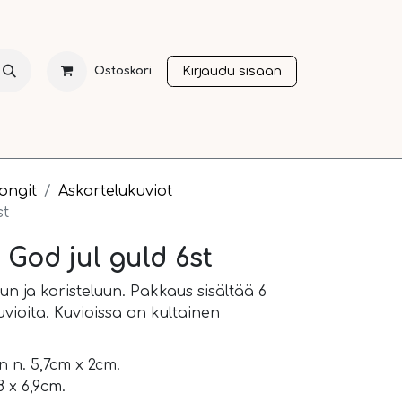
Kirjaudu sisään
Ostoskori
NTI
JOULU
SESONGIT
OTHER LANGUAGES
A
tongit
Askartelukuviot
st
s God jul guld 6st
un ja koristeluun. Pakkaus sisältää 6
vioita. Kuvioissa on kultainen
 n. 5,7cm x 2cm.
 x 6,9cm.