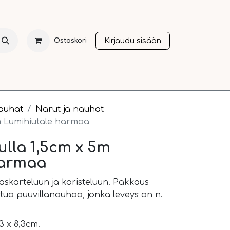
Kirjaudu sisään
Ostoskori
NTI
JOULU
SESONGIT
OTHER LANGUAGES
A
nauhat
Narut ja nauhat
m Lumihiutale harmaa
ulla 1,5cm x 5m
harmaa
askarteluun ja koristeluun. Pakkaus
oitua puuvillanauhaa, jonka leveys on n.
3 x 8,3cm.