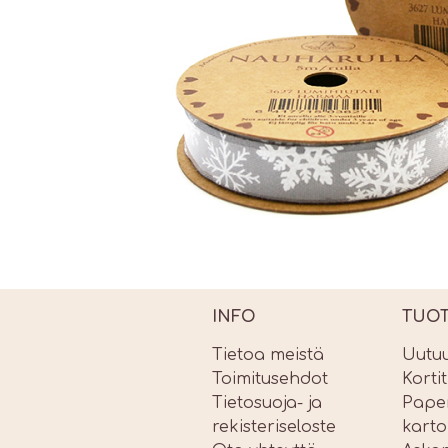
INFO
TUO
Tietoa meistä
Uutu
Toimitusehdot
Korti
Tietosuoja- ja
Paper
rekisteriseloste
karto