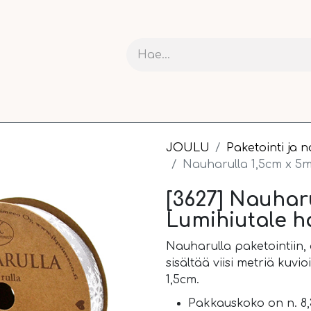
RIT JA KARTONGIT
ASKARTELU
NAUHAT JA PAKETOI
JOULU
Paketointi ja 
Nauharulla 1,5cm x 5
[3627] Nauhar
Lumihiutale 
Nauharulla paketointiin, 
sisältää viisi metriä kuvi
1,5cm.
Pakkauskoko on n. 8,