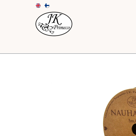
UUTUUDET
KORTIT JA KUORET
PAPE