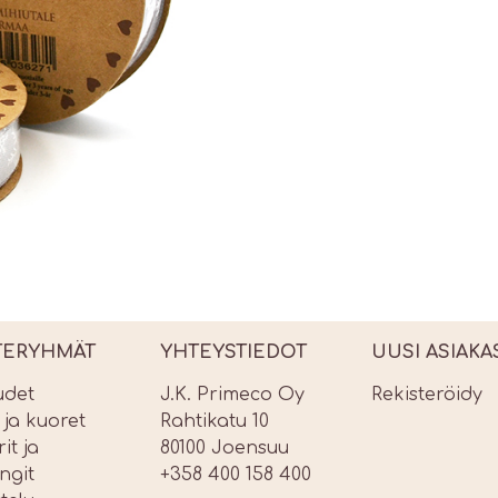
TERYHMÄT
YHTEYSTIEDOT
UUSI ASIAKA
udet
J.K. Primeco Oy
Rekisteröidy
t ja kuoret
Rahtikatu 10
it ja
80100 Joensuu
ngit
+358 400 158 400