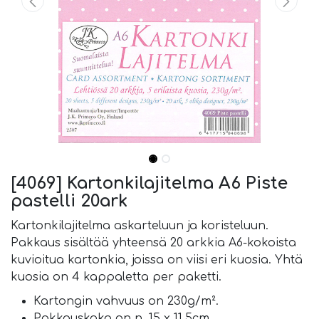
[4069] Kartonkilajitelma A6 Piste
pastelli 20ark
Kartonkilajitelma askarteluun ja koristeluun.
Pakkaus sisältää yhteensä 20 arkkia A6-kokoista
kuvioitua kartonkia, joissa on viisi eri kuosia. Yhtä
kuosia on 4 kappaletta per paketti.
Kartongin vahvuus on 230g/m².
Pakkauskoko on n. 15 x 11,5cm.