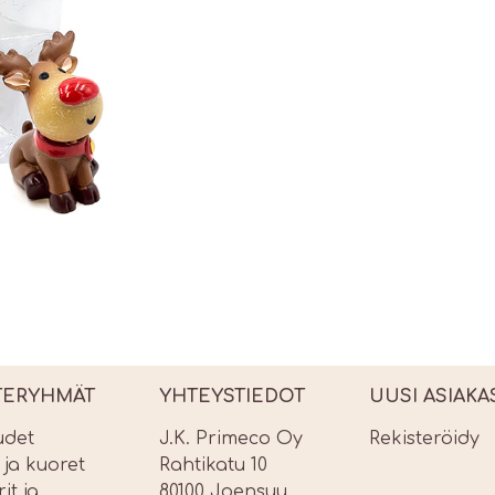
TERYHMÄT
YHTEYSTIEDOT
UUSI ASIAKA
udet
J.K. Primeco Oy
Rekisteröidy
t ja kuoret
Rahtikatu 10
it ja
80100 Joensuu