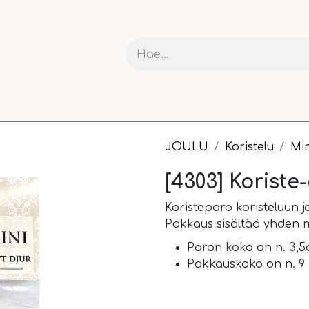
RIT JA KARTONGIT
ASKARTELU
NAUHAT JA PAKETOI
JOULU
Koristelu
Mi
[4303] Koriste
Koristeporo koristeluun 
Pakkaus sisältää yhden 
Poron koko on n. 3,5
Pakkauskoko on n. 9 