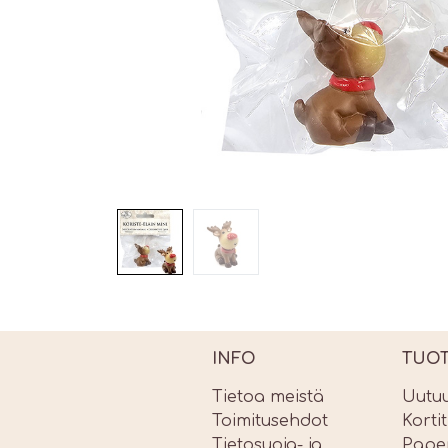
INFO
TUO
Tietoa meistä
Uutu
Toimitusehdot
Korti
Tietosuoja- ja
Paper