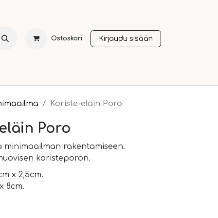
Kirjaudu sisään
Ostoskori
NTI
JOULU
SESONGIT
OTHER LANGUAGES
A
nimaailma
Koriste-eläin Poro
-eläin Poro
ja minimaailman rakentamiseen.
muovisen koristeporon.
cm x 2,5cm.
x 8cm.