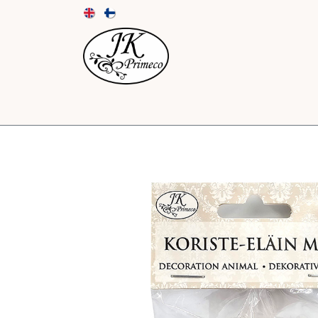
UUTUUDET
KORTIT JA KUORET
PAPE