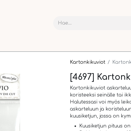
RIT JA KARTONGIT
ASKARTELU
NAUHAT JA PAKETOI
Kartonkikuviot
Kartonk
[4697] Kartonk
Kartonkikuviot askarteluu
koristeeksi seinälle tai
Halutessasi voi myös leika
askarteluun ja koristelu
kuusiketjun, jossa on ky
Kuusiketjun pituus on