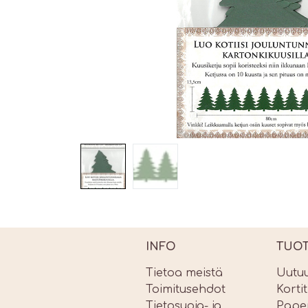
INFO
TUO
Tietoa meistä
Uutu
Toimitusehdot
Korti
Tietosuoja- ja
Paper