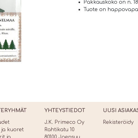
Pakkauskoko on n. 18
Tuote on happovapa
TERYHMÄT
YHTEYSTIEDOT
UUSI ASIAKA
udet
J.K. Primeco Oy
Rekisteröidy
t ja kuoret
Rahtikatu 10
it ja
80100 Joensuu