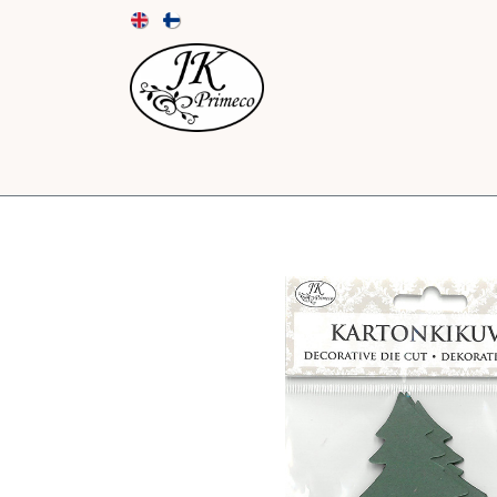
UUTUUDET
KORTIT JA KUORET
PAPE