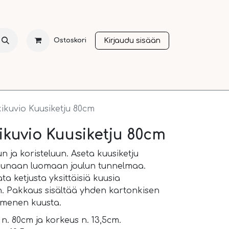
Kirjaudu sisään
Ostoskori
NTI
JOULU
SESONGIT
OTHER LANGUAGES
A
ikuvio Kuusiketju 80cm
ikuvio Kuusiketju 80cm
n ja koristeluun. Aseta kuusiketju
 ikkunaan luomaan joulun tunnelmaa.
ta ketjusta yksittäisiä kuusia
un. Pakkaus sisältää yhden kartonkisen
mmenen kuusta.
 n. 80cm ja korkeus n. 13,5cm.