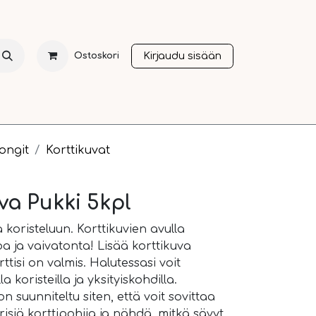
Kirjaudu sisään
Ostoskori
NTI
JOULU
SESONGIT
OTHER LANGUAGES
A
tongit
Korttikuvat
uva Pukki 5kpl
 koristeluun. Korttikuvien avulla
a ja vaivatonta! Lisää korttikuva
rttisi on valmis. Halutessasi voit
la koristeilla ja yksityiskohdilla.
 suunniteltu siten, että voit sovittaa
risiä korttipohjia ja nähdä, mitkä sävyt