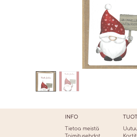
INFO
TUO
Tietoa meistä
Uutu
Toimitusehdot
Korti