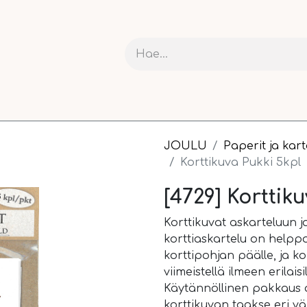
RIT JA KARTONGIT
ASKARTELU
NAUHAT JA PAKETOI
JOULU
Paperit ja kar
Korttikuva Pukki 5kpl
[4729] Korttik
Korttikuvat askarteluun ja
korttiaskartelu on helppo
korttipohjan päälle, ja ko
viimeistellä ilmeen erilaisil
Käytännöllinen pakkaus on
korttikuvan taakse eri vä