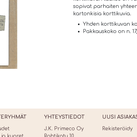
sopivat parhaiten yhteen.
kartonkisia korttikuvia.
Yhden korttikuvan ko
Pakkauskoko on n. 17,
TERYHMÄT
YHTEYSTIEDOT
UUSI ASIAKA
udet
J.K. Primeco Oy
Rekisteröidy
t ja kuoret
Rahtikatu 10