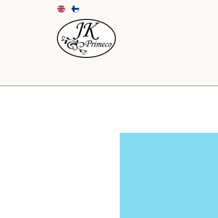
UUTUUDET
KORTIT JA KUORET
PAPE