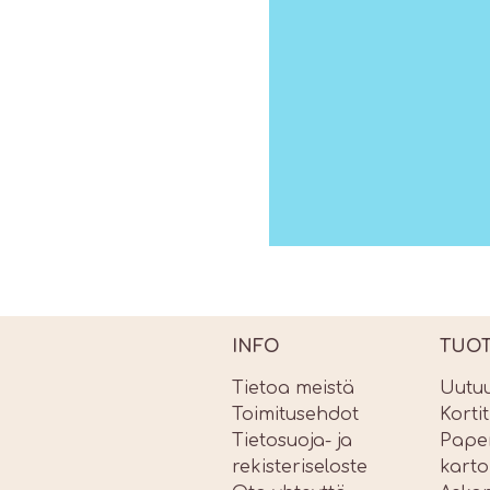
INFO
TUO
Tietoa meistä
Uutu
Toimitusehdot
Korti
Tietosuoja- ja
Paper
rekisteriseloste
karto