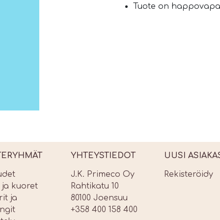
Tuote on happovapa
TERYHMÄT
YHTEYSTIEDOT
UUSI ASIAKA
udet
J.K. Primeco Oy
Rekisteröidy
t ja kuoret
Rahtikatu 10
it ja
80100 Joensuu
ngit
+358 400 158 400