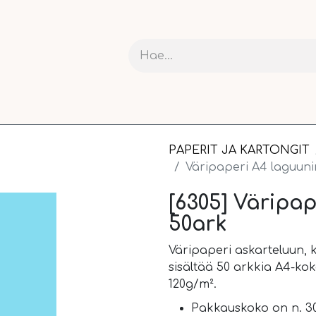
RIT JA KARTONGIT
ASKARTELU
NAUHAT JA PAKETOI
PAPERIT JA KARTONGIT
Väripaperi A4 laguuni
[6305] Väripa
50ark
Väripaperi askarteluun, k
sisältää 50 arkkia A4-ko
120g/m².
Pakkauskoko on n. 30