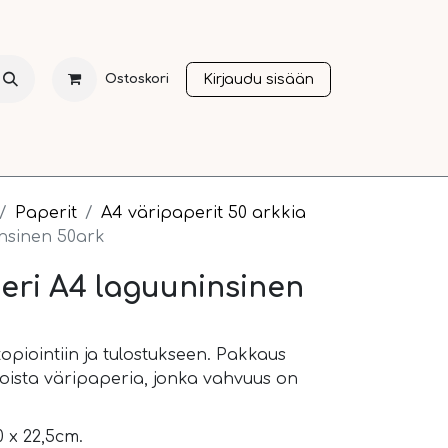
Kirjaudu sisään
Ostoskori
NTI
JOULU
SESONGIT
OTHER LANGUAGES
A
Paperit
A4 väripaperit 50 arkkia
nsinen 50ark
peri A4 laguuninsinen
opiointiin ja tulostukseen. Pakkaus
koista väripaperia, jonka vahvuus on
 x 22,5cm.