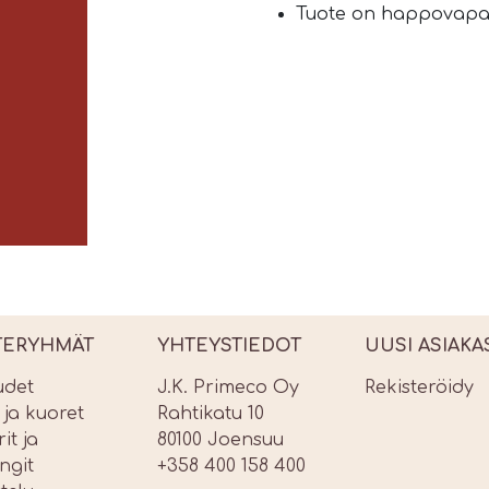
Tuote on happovapa
TERYHMÄT
YHTEYSTIEDOT
UUSI ASIAKA
udet
J.K. Primeco Oy
Rekisteröidy
t ja kuoret
Rahtikatu 10
it ja
80100 Joensuu
ngit
+358 400 158 400