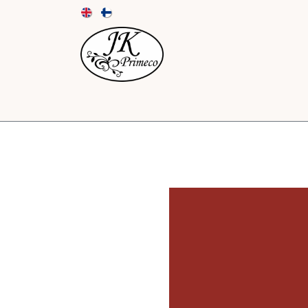
UUTUUDET
KORTIT JA KUORET
PAPE