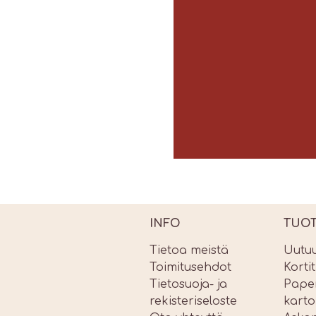
INFO
TUO
Tietoa meistä
Uutu
Toimitusehdot
Korti
Tietosuoja- ja
Paper
rekisteriseloste
karto