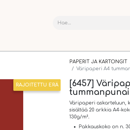
RIT JA KARTONGIT
ASKARTELU
NAUHAT JA PAKETOI
PAPERIT JA KARTONGIT
Väripaperi A4 tumma
[6457] Väripap
RAJOITETTU ERÄ
tummanpunai
Väripaperi askarteluun, k
sisältää 20 arkkia A4-ko
130g/m².
Pakkauskoko on n. 30