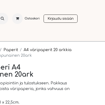
Kirjaudu sisään
Ostoskori
NTI
JOULU
SESONGIT
OTHER LANGUAGES
A
Paperit
A4 väripaperit 20 arkkia
npunainen 20ark
eri A4
nen 20ark
opiointiin ja tulostukseen. Pakkaus
koista väripaperia, jonka vahvuus on
 x 22,5cm.