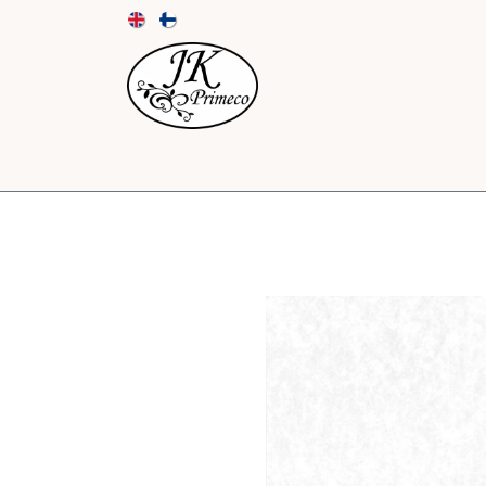
UUTUUDET
KORTIT JA KUORET
PAPE