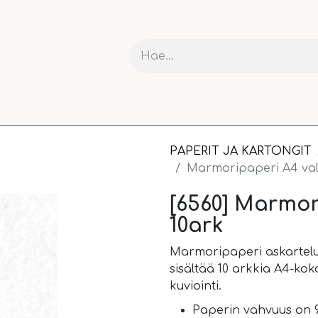
RIT JA KARTONGIT
ASKARTELU
NAUHAT JA PAKETOI
PAPERIT JA KARTONGIT
Marmoripaperi A4 val
[6560] Marmor
10ark
Marmoripaperi askarteluu
sisältää 10 arkkia A4-ko
kuviointi.
Paperin vahvuus on 