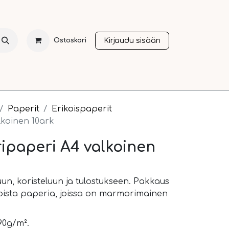
Kirjaudu sisään
Ostoskori
NTI
JOULU
SESONGIT
OTHER LANGUAGES
A
Paperit
Erikoispaperit
koinen 10ark
ipaperi A4 valkoinen
n, koristeluun ja tulostukseen. Pakkaus
koista paperia, joissa on marmorimainen
90g/m².