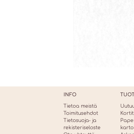
INFO
TUO
Tietoa meistä
Uutu
Toimitusehdot
Korti
Tietosuoja- ja
Paper
rekisteriseloste
karto