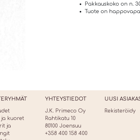
Pakkauskoko on n. 30
Tuote on happovapa
TERYHMÄT
YHTEYSTIEDOT
UUSI ASIAKA
udet
J.K. Primeco Oy
Rekisteröidy
t ja kuoret
Rahtikatu 10
it ja
80100 Joensuu
ngit
+358 400 158 400