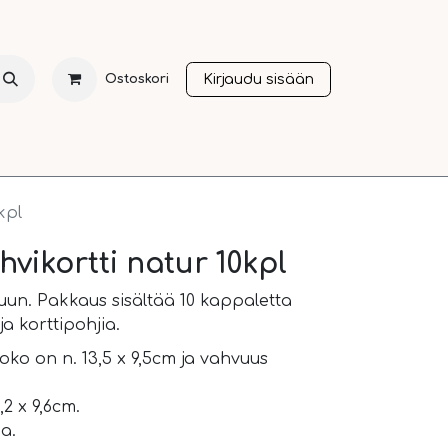
Kirjaudu sisään
Ostoskori
NTI
JOULU
SESONGIT
OTHER LANGUAGES
A
kpl
hvikortti natur 10kpl
uun. Pakkaus sisältää 10 kappaletta
a korttipohjia.
ko on n. 13,5 x 9,5cm ja vahvuus
2 x 9,6cm.
a.