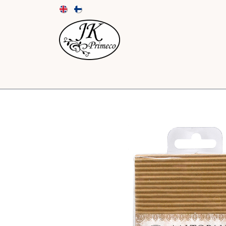
UUTUUDET
KORTIT JA KUORET
PAPE