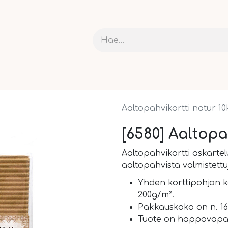
RIT JA KARTONGIT
ASKARTELU
NAUHAT JA PAKETOI
Aaltopahvikortti natur 10
[6580] Aaltopa
Aaltopahvikortti askartel
aaltopahvista valmistettuj
Yhden korttipohjan ko
200g/m².
Pakkauskoko on n. 16,
Tuote on happovapa