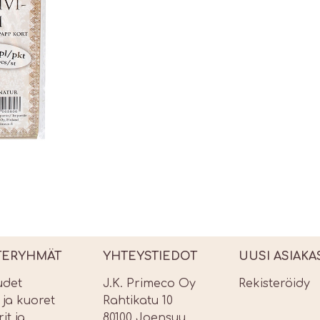
TERYHMÄT
YHTEYSTIEDOT
UUSI ASIAKA
udet
J.K. Primeco Oy
Rekisteröidy
t ja kuoret
Rahtikatu 10
it ja
80100 Joensuu