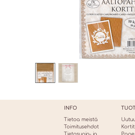
INFO
TUO
Tietoa meistä
Uutu
Toimitusehdot
Korti
Tietosuoja- ja
Paper