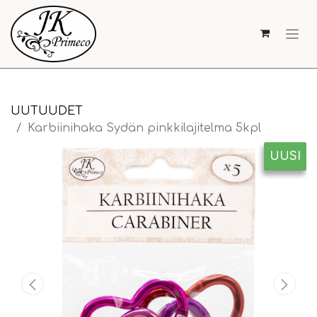
UUTUUDET
Karbiinihaka Sydän pinkkilajitelma 5kpl
UUSI
UUSI