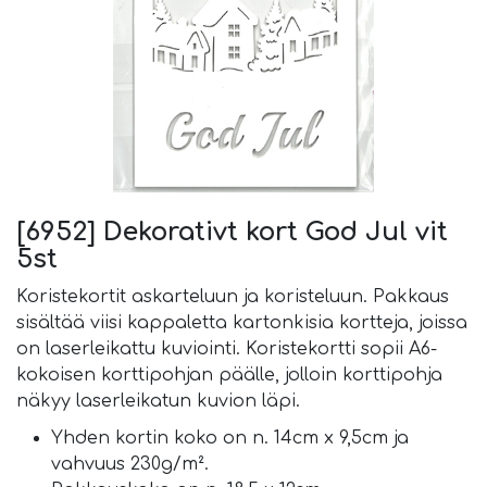
[6952] Dekorativt kort God Jul vit
5st
Koristekortit askarteluun ja koristeluun. Pakkaus
sisältää viisi kappaletta kartonkisia kortteja, joissa
on laserleikattu kuviointi. Koristekortti sopii A6-
kokoisen korttipohjan päälle, jolloin korttipohja
näkyy laserleikatun kuvion läpi.
Yhden kortin koko on n. 14cm x 9,5cm ja
vahvuus 230g/m².