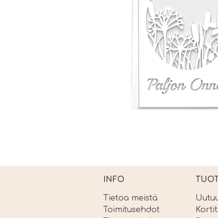
INFO
TUO
Tietoa meistä
Uutu
Toimitusehdot
Korti