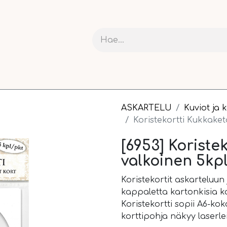
RIT JA KARTONGIT
ASKARTELU
NAUHAT JA PAKETOI
ASKARTELU
Kuviot ja 
Koristekortti Kukkaket
[6953] Koriste
valkoinen 5kp
Koristekortit askarteluun 
kappaletta kartonkisia kor
Koristekortti sopii A6-kok
korttipohja näkyy laserle