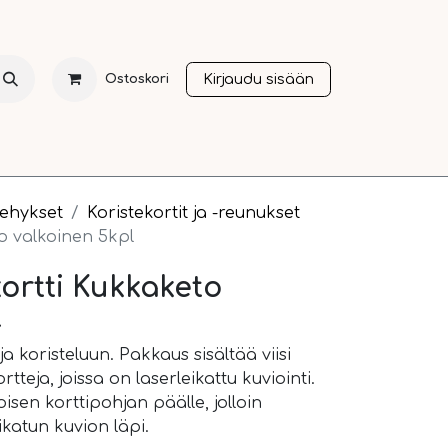
Kirjaudu sisään
Ostoskori
NTI
JOULU
SESONGIT
OTHER LANGUAGES
A
kehykset
Koristekortit ja -reunukset
o valkoinen 5kpl
kortti Kukkaketo
l
ja koristeluun. Pakkaus sisältää viisi
tteja, joissa on laserleikattu kuviointi.
oisen korttipohjan päälle, jolloin
ikatun kuvion läpi.