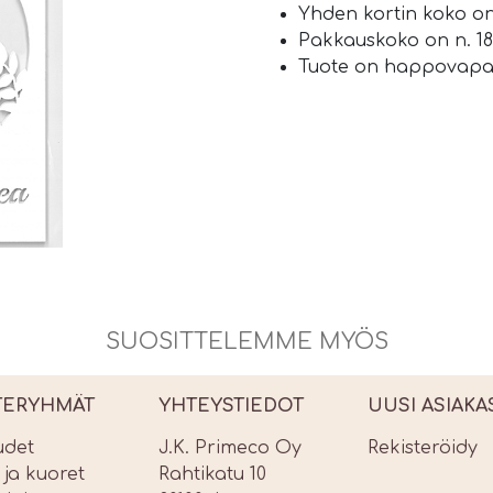
Yhden kortin koko on 
Pakkauskoko on n. 18,
Tuote on happovapa
SUOSITTELEMME MYÖS
TERYHMÄT
YHTEYSTIEDOT
UUSI ASIAKA
udet
J.K. Primeco Oy
Rekisteröidy
t ja kuoret
Rahtikatu 10