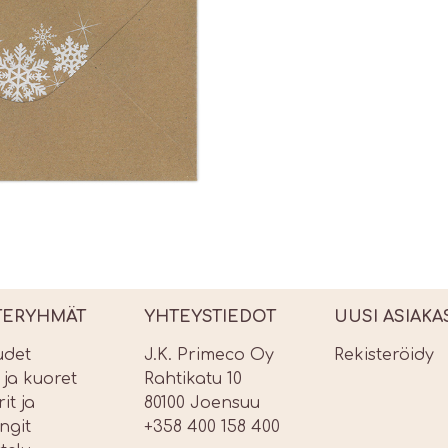
TERYHMÄT
YHTEYSTIEDOT
UUSI ASIAKA
udet
J.K. Primeco Oy
Rekisteröidy
t ja kuoret
Rahtikatu 10
it ja
80100 Joensuu
ngit
+358 400 158 400