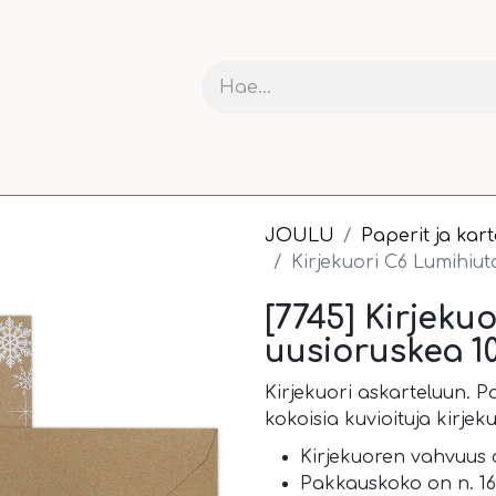
RIT JA KARTONGIT
ASKARTELU
NAUHAT JA PAKETOI
JOULU
Paperit ja kar
Kirjekuori C6 Lumihiut
[7745] Kirjeku
uusioruskea 1
Kirjekuori askarteluun. P
kokoisia kuvioituja kirjek
Kirjekuoren vahvuus 
Pakkauskoko on n. 16,