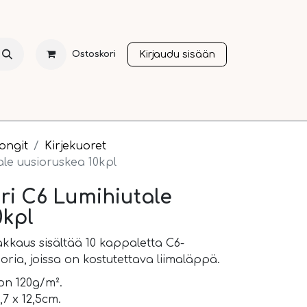
Kirjaudu sisään
Ostoskori
NTI
JOULU
SESONGIT
OTHER LANGUAGES
A
tongit
Kirjekuoret
ale uusioruskea 10kpl
ori C6 Lumihiutale
0kpl
akkaus sisältää 10 kappaletta C6-
uoria, joissa on kostutettava liimaläppä.
on 120g/m².
7 x 12,5cm.