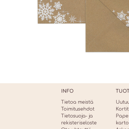
INFO
TUO
Tietoa meistä
Uutu
Toimitusehdot
Korti
Tietosuoja- ja
Paper
rekisteriseloste
karto