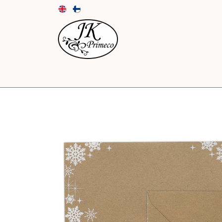
UUTUUDET
KORTIT JA KUORET
PAPE