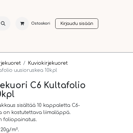
Kirjaudu sisään
Ostoskori
NTI
JOULU
SESONGIT
OTHER LANGUAGES
A
rjekuoret
Kuviokirjekuoret
afolio uusioruskea 10kpl
jekuori C6 Kultafolio
0kpl
akkaus sisältää 10 kappaletta C6-
sa on kostutettava liimaläppä.
n foliopainatus.
120g/m².