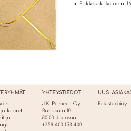
Pakkauskoko on n. 16,
TERYHMÄT
YHTEYSTIEDOT
UUSI ASIAKA
udet
J.K. Primeco Oy
Rekisteröidy
t ja kuoret
Rahtikatu 10
it ja
80100 Joensuu
ngit
+358 400 158 400