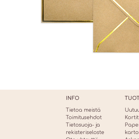
INFO
TUO
Tietoa meistä
Uutu
Toimitusehdot
Korti
Tietosuoja- ja
Paper
rekisteriseloste
karto