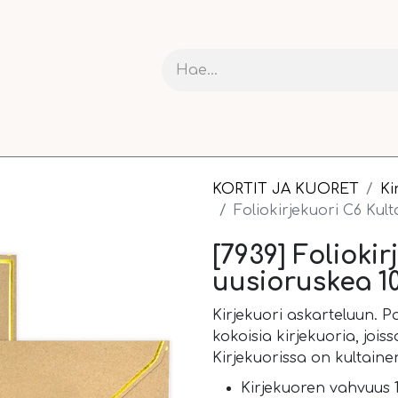
RIT JA KARTONGIT
ASKARTELU
NAUHAT JA PAKETOI
KORTIT JA KUORET
Ki
Foliokirjekuori C6 Kult
[7939] Foliokir
uusioruskea 1
Kirjekuori askarteluun. P
kokoisia kirjekuoria, jois
Kirjekuorissa on kultaine
Kirjekuoren vahvuus 