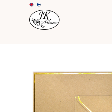
UUTUUDET
KORTIT JA KUORET
PAPE