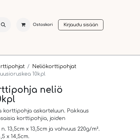
Kirjaudu sisään
Ostoskori
NTI
JOULU
SESONGIT
OTHER LANGUAGES
A
rttipohjat
Neliökorttipohjat
ö uusioruskea 10kpl
rttipohja neliö
0kpl
a korttipohja askarteluun. Pakkaus
saisia korttipohjia, joiden
n. 13,5cm x 13,5cm ja vahvuus 220g/m².
,5 x 14,5cm.