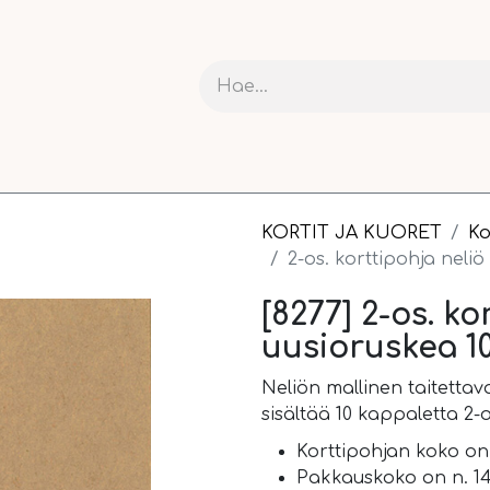
RIT JA KARTONGIT
ASKARTELU
NAUHAT JA PAKETOI
KORTIT JA KUORET
Ko
2-os. korttipohja neli
[8277] 2-os. ko
uusioruskea 1
Neliön mallinen taitettav
sisältää 10 kappaletta 2-o
Korttipohjan koko on 
Pakkauskoko on n. 14