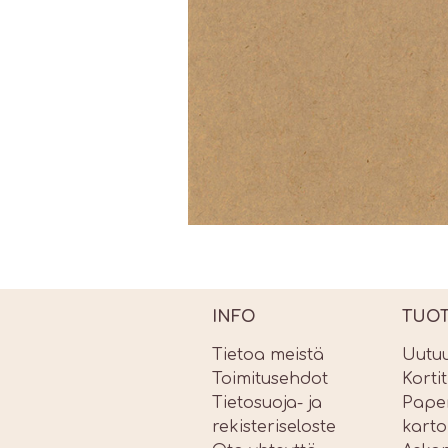
INFO
TUO
Tietoa meistä
Uutu
Toimitusehdot
Korti
Tietosuoja- ja
Paper
rekisteriseloste
karto