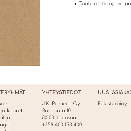
Tuote on happovapa
TERYHMÄT
YHTEYSTIEDOT
UUSI ASIAKA
udet
J.K. Primeco Oy
Rekisteröidy
t ja kuoret
Rahtikatu 10
it ja
80100 Joensuu
ngit
+358 400 158 400