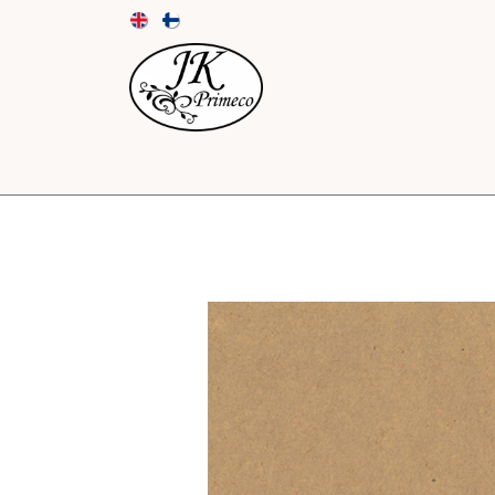
UUTUUDET
KORTIT JA KUORET
PAPE