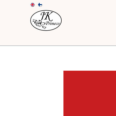
UUTUUDET
KORTIT JA KUORET
PAPE