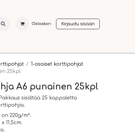
Kirjaudu sisään
Ostoskori
NTI
JOULU
SESONGIT
OTHER LANGUAGES
A
rttipohjat
1-osaiset korttipohjat
en 25kpl
ohja A6 punainen 25kpl
 Pakkaus sisältää 25 kappaletta
rttipohjia.
 on 220g/m².
x 11,5cm.
a.