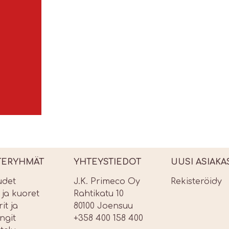
TERYHMÄT
YHTEYSTIEDOT
UUSI ASIAKA
udet
J.K. Primeco Oy
Rekisteröidy
t ja kuoret
Rahtikatu 10
it ja
80100 Joensuu
ngit
+358 400 158 400