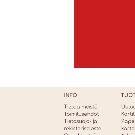
INFO
TUO
Tietoa meistä
Uutu
Toimitusehdot
Korti
Tietosuoja- ja
Paper
rekisteriseloste
karto