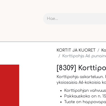
RIT JA KARTONGIT
ASKARTELU
NAUHAT JA PAKETOI
KORTIT JA KUORET
Ko
Korttipohja A6 punain
[8309] Korttip
Korttipohja askarteluun.
yksiosaisia A6-kokoisia ko
Korttipohjan vahvuus
Pakkauskoko on n. 15 
Tuote on happovapa