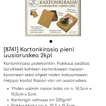
[8741] Kartonkirasia pieni
uusioruskea 2kpl
Kartonkirasia paketointiin. Pakkaus sisältää
tarvikkeet kahteen kartonkiseen rasiaan
kansineen sekä ohjeet niiden kokoamiseen.
Helppo koota! Rasian väri on uusioruskea.
Yhden valmiin rasian koko on n. 14,5cm x
10,5cm x 5cm.
Kartongin vahvuus on 220g/m².
Pakkauskoko on n. 25,5 x 15,5cm.