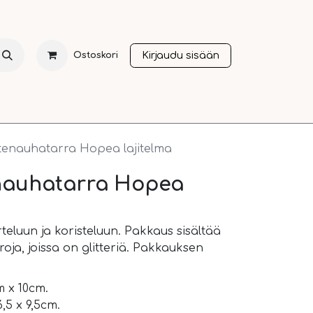
Kirjaudu sisään
Ostoskori
NTI
JOULU
SESONGIT
OTHER LANGUAGES
A
tenauhatarra Hopea lajitelma
enauhatarra Hopea
eluun ja koristeluun. Pakkaus sisältää
oja, joissa on glitteriä. Pakkauksen
m x 10cm.
,5 x 9,5cm.