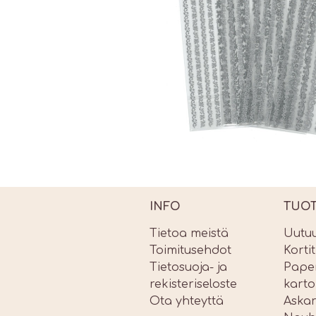
INFO
TUO
Tietoa meistä
Uutu
Toimitusehdot
Korti
Tietosuoja- ja
Paper
rekisteriseloste
karto
Ota yhteyttä
Askar