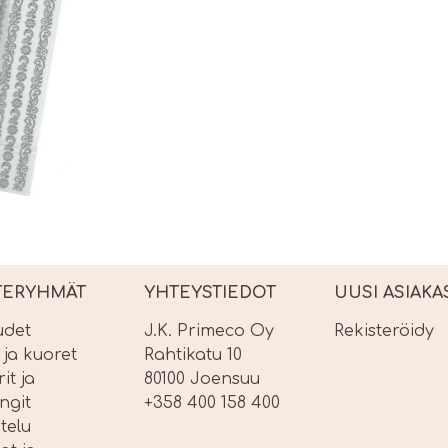
TERYHMÄT
YHTEYSTIEDOT
UUSI ASIAKA
udet
J.K. Primeco Oy
Rekisteröidy
t ja kuoret
Rahtikatu 10
it ja
80100 Joensuu
ngit
+358 400 158 400
telu