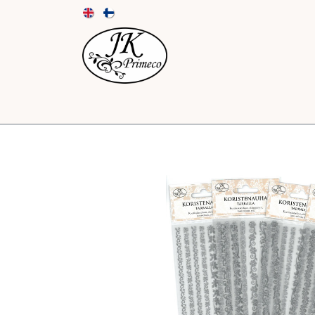
UUTUUDET
KORTIT JA KUORET
PAPE