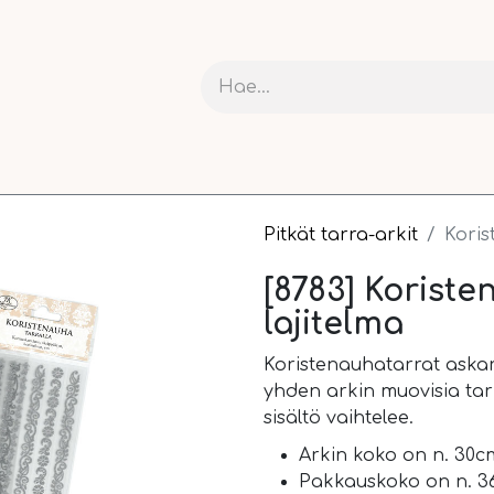
RIT JA KARTONGIT
ASKARTELU
NAUHAT JA PAKETOI
Pitkät tarra-arkit
Koris
[8783] Korist
lajitelma
Koristenauhatarrat askart
yhden arkin muovisia tarr
sisältö vaihtelee.
Arkin koko on n. 30c
Pakkauskoko on n. 36