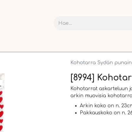
RIT JA KARTONGIT
ASKARTELU
NAUHAT JA PAKETOI
Kohotarra Sydän punai
[8994] Kohota
Kohotarrat askarteluun j
arkin muovisia kohotarro
Arkin koko on n. 23c
Pakkauskoko on n. 26,