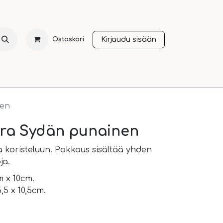
Kirjaudu sisään
Ostoskori
NTI
JOULU
SESONGIT
OTHER LANGUAGES
A
nen
rra Sydän punainen
a koristeluun. Pakkaus sisältää yhden
ja.
m x 10cm.
5 x 10,5cm.