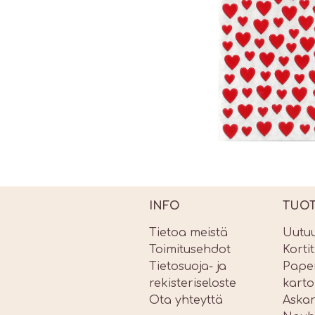
INFO
TUO
Tietoa meistä
Uutu
Toimitusehdot
Korti
Tietosuoja- ja
Paper
rekisteriseloste
karto
Ota yhteyttä
Askar