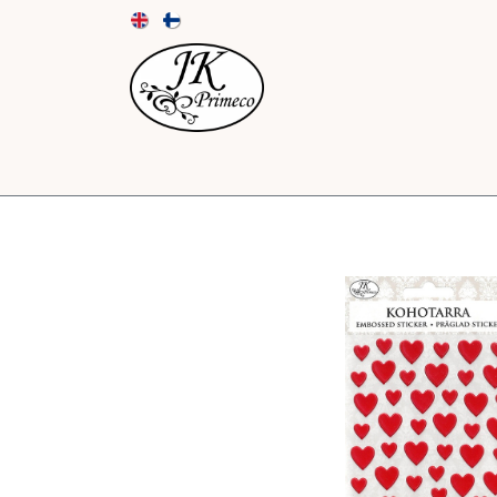
UUTUUDET
KORTIT JA KUORET
PAPE