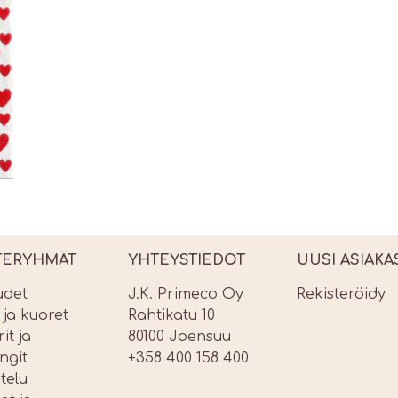
TERYHMÄT
YHTEYSTIEDOT
UUSI ASIAKA
udet
J.K. Primeco Oy
Rekisteröidy
t ja kuoret
Rahtikatu 10
it ja
80100 Joensuu
ngit
+358 400 158 400
telu