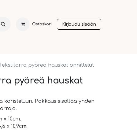
Kirjaudu sisään
Ostoskori
NTI
JOULU
SESONGIT
OTHER LANGUAGES
A
Tekstitarra pyöreä hauskat onnittelut
arra pyöreä hauskat
ja koristeluun. Pakkaus sisältää yhden
tarroja.
m x 10cm.
5 x 10,9cm.