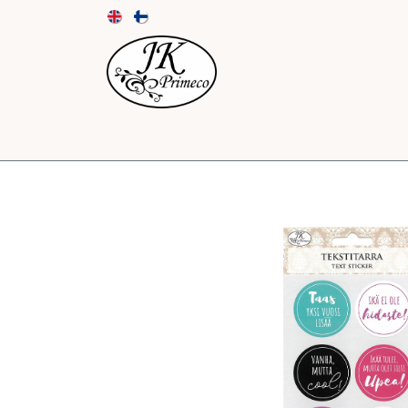
UUTUUDET
KORTIT JA KUORET
PAPE