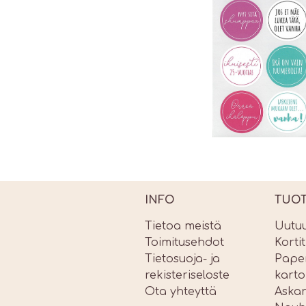
INFO
TUO
Tietoa meistä
Uutu
Toimitusehdot
Korti
Tietosuoja- ja
Paper
rekisteriseloste
karto
Ota yhteyttä
Askar