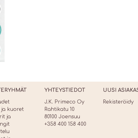
TERYHMÄT
YHTEYSTIEDOT
UUSI ASIAKA
udet
J.K. Primeco Oy
Rekisteröidy
t ja kuoret
Rahtikatu 10
it ja
80100 Joensuu
ngit
+358 400 158 400
telu