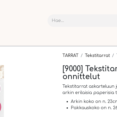
RIT JA KARTONGIT
ASKARTELU
NAUHAT JA PAKETOI
TARRAT
Tekstitarrat
[9000] Tekstit
onnittelut
Tekstitarrat askarteluun 
arkin erilaisia paperisia 
Arkin koko on n. 23c
Pakkauskoko on n. 26,