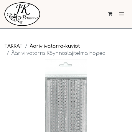
TARRAT
Ääriviivatarra-kuviot
Ääriviivatarra Köynnöslajitelma hopea