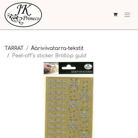
TARRAT
Ääriviivatarra-tekstit
Peel-off´s sticker Bröllop guld