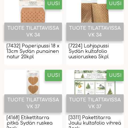
UUSI
UUSI
TUOTE TILATTAVISSA
TUOTE TILATTAVISSA
VK 34
VK 34
[7432] Paperipussi 18 x
[7224] Lahjapussi
13cm Sydän punainen
Sydän kultafolio
natur 20kpl
uusioruskea 5kpl
UUSI
UUSI
TUOTE TILATTAVISSA
TUOTE TILATTAVISSA
VK 37
VK 37
[4168] Etikettitarra
[3311] Pakettitarra
pitkä Sydän ruskea
Joulu kultafolio vihreä