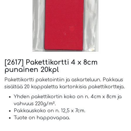
[2617] Pakettikortti 4 x 8cm
punainen 20kpl
Pakettikortti paketointiin ja askarteluun. Pakkaus
sisältää 20 kappaletta kartonkisia pakettikortteja.
Yhden pakettikortin koko on n. 4cm x 8cm ja
vahvuus 220g/m².
Pakkauskoko on n. 12,5 x 7cm.
Tuote on happovapaa.