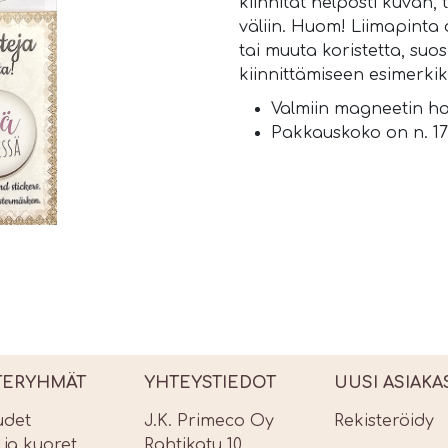
kiinnität helposti kuvan,
väliin. Huom! Liimapinta
tai muuta koristetta, su
kiinnittämiseen esimerkik
Valmiin magneetin hal
Pakkauskoko on n. 17 
TERYHMÄT
YHTEYSTIEDOT
UUSI ASIAKA
udet
J.K. Primeco Oy
Rekisteröidy
t ja kuoret
Rahtikatu 10