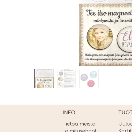
INFO
TUO
Tietoa meistä
Uutu
Toimitusehdot
Korti