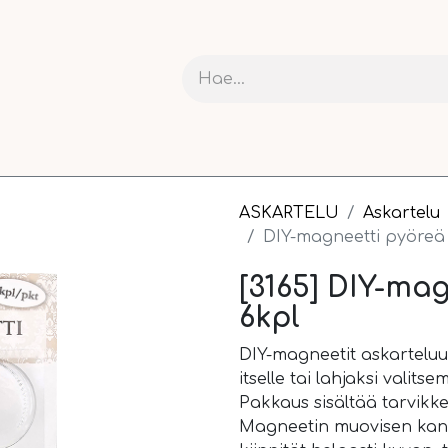
RIT JA KARTONGIT
ASKARTELU
NAUHAT JA PAKETOI
ASKARTELU
Askartelu
DIY-magneetti pyöreä
[3165] DIY-ma
6kpl
DIY-magneetit askarteluu
itselle tai lahjaksi valitse
Pakkaus sisältää tarvik
Magneetin muovisen kann