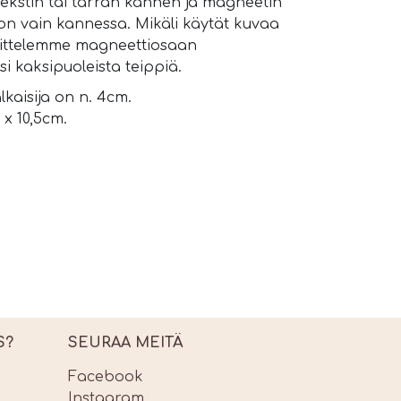
 tekstin tai tarran kannen ja magneetin
 on vain kannessa. Mikäli käytät kuvaa
osittelemme magneettiosaan
si kaksipuoleista teippiä.
kaisija on n. 4cm.
x 10,5cm.
S?
SEURAA MEITÄ
Facebook
Instagram