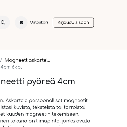
Kirjaudu sisään
Ostoskori
NTI
JOULU
SESONGIT
OTHER LANGUAGES
A
Magneettiaskartelu
 4cm 6kpl
gneetti pyöreä 4cm
n. Askartele persoonalliset magneetit
mistasi kuvista, teksteistä tai tarroista!
keet kuuden magneetin tekemiseen.
en takana on liimapinta, jonka avulla