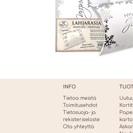
INFO
TUO
Tietoa meistä
Uutu
Toimitusehdot
Korti
Tietosuoja- ja
Paper
rekisteriseloste
karto
Ota yhteyttä
Askar