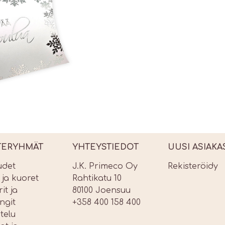
TERYHMÄT
YHTEYSTIEDOT
UUSI ASIAKA
udet
J.K. Primeco Oy
Rekisteröidy
t ja kuoret
Rahtikatu 10
it ja
80100 Joensuu
ngit
+358 400 158 400
telu