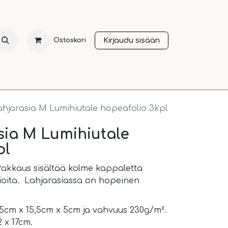
Kirjaudu sisään
Ostoskori
NTI
JOULU
SESONGIT
OTHER LANGUAGES
A
ahjarasia M Lumihiutale hopeafolio 3kpl
asia M Lumihiutale
pl
 Pakkaus sisältää kolme kappaletta
sioita. Lahjarasiassa on hopeinen
,5cm x 15,5cm x 5cm ja vahvuus 230g/m².
 x 17cm.