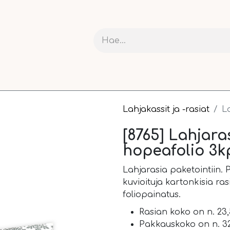
RIT JA KARTONGIT
ASKARTELU
NAUHAT JA PAKETOI
Lahjakassit ja -rasiat
L
[8765] Lahjar
hopeafolio 3k
Lahjarasia paketointiin.
kuvioituja kartonkisia ra
foliopainatus.
Rasian koko on n. 23
Pakkauskoko on n. 32